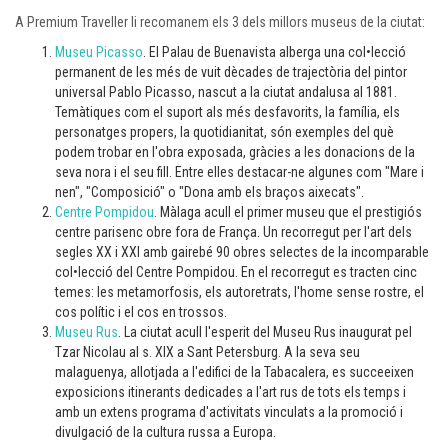
A Premium Traveller li recomanem els 3 dels millors museus de la ciutat:
Museu Picasso
. El Palau de Buenavista alberga una col•lecció
permanent de les més de vuit dècades de trajectòria del pintor
universal Pablo Picasso, nascut a la ciutat andalusa al 1881.
Temàtiques com el suport als més desfavorits, la família, els
personatges propers, la quotidianitat, són exemples del què
podem trobar en l'obra exposada, gràcies a les donacions de la
seva nora i el seu fill. Entre elles destacar-ne algunes com "Mare i
nen", "Composició" o "Dona amb els braços aixecats".
Centre Pompidou
. Màlaga acull el primer museu que el prestigiós
centre parisenc obre fora de França. Un recorregut per l'art dels
segles XX i XXI amb gairebé 90 obres selectes de la incomparable
col•lecció del Centre Pompidou. En el recorregut es tracten cinc
temes: les metamorfosis, els autoretrats, l'home sense rostre, el
cos polític i el cos en trossos.
Museu Rus
. La ciutat acull l'esperit del Museu Rus inaugurat pel
Tzar Nicolau al s. XIX a Sant Petersburg. A la seva seu
malaguenya, allotjada a l'edifici de la Tabacalera, es succeeixen
exposicions itinerants dedicades a l'art rus de tots els temps i
amb un extens programa d'activitats vinculats a la promoció i
divulgació de la cultura russa a Europa.