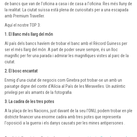
de bancs que van de l'oficina a casa i de casa a l'oficina. Res més lluny de
la realitat. La ciutat suïssa està plena de curiositats per a una escapada
amb Premium Traveller.
Aquí el nostre TOP 3:
1. El Banc més llarg del món
Al país dels bancs havíem de trobar el banc amb el Rècord Guiness per
ser el més llarg del món. A part de poder seure sempre, és un lloc
magnífic per fer una parada i admirar les magnifiques vistes al parc de la
ciutat.
2. El bosc encantat
Enmig d'una ciutat de negocis com Ginebra pot trobar-se un amb un
paisatge digne del conte d'Alícia al País de les Meravelles. Un autèntic
privilegi per als amants de la fotografia.
3. La cadira de les tres potes
A la plaça de les Nacions, just davant de la seu l'ONU, podem trobar en ple
districte financer una enorme cadira amb tres potes que representa
l'oposició a la guerra i els danys causats per les mines antipersones .