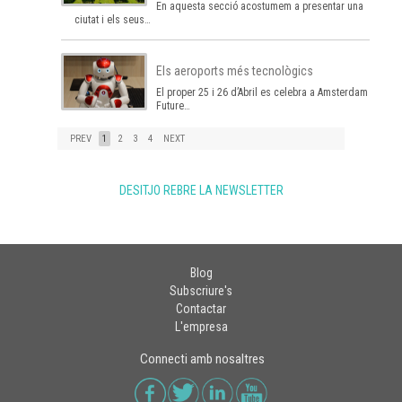
En aquesta secció acostumem a presentar una
ciutat i els seus…
Els aeroports més tecnològics
El proper 25 i 26 d’Abril es celebra a Amsterdam el
Future…
PREV
1
2
3
4
NEXT
DESITJO REBRE LA NEWSLETTER
Blog
Subscriure's
Contactar
L'empresa
Connecti amb nosaltres