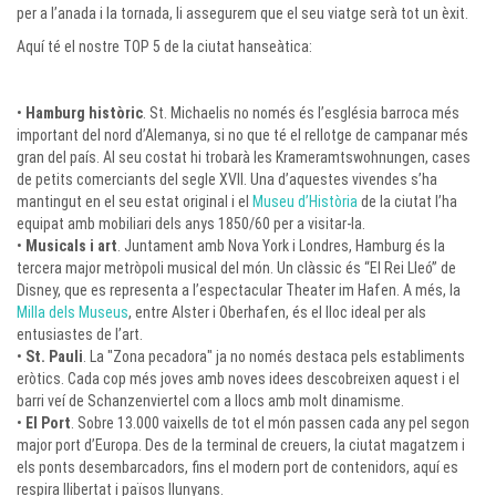
per a l’anada i la tornada, li assegurem que el seu viatge serà tot un èxit.
Aquí té el nostre TOP 5 de la ciutat hanseàtica:
•
Hamburg històric
. St. Michaelis no només és l’església barroca més
important del nord d’Alemanya, si no que té el rellotge de campanar més
gran del país. Al seu costat hi trobarà les Krameramtswohnungen, cases
de petits comerciants del segle XVII. Una d’aquestes vivendes s’ha
mantingut en el seu estat original i el
Museu d’Història
de la ciutat l’ha
equipat amb mobiliari dels anys 1850/60 per a visitar-la.
•
Musicals i art
. Juntament amb Nova York i Londres, Hamburg és la
tercera major metròpoli musical del món. Un clàssic és “El Rei Lleó” de
Disney, que es representa a l’espectacular Theater im Hafen. A més, la
Milla dels Museus
, entre Alster i Oberhafen, és el lloc ideal per als
entusiastes de l’art.
•
St. Pauli
. La "Zona pecadora" ja no només destaca pels establiments
eròtics. Cada cop més joves amb noves idees descobreixen aquest i el
barri veí de Schanzenviertel com a llocs amb molt dinamisme.
•
El Port
. Sobre 13.000 vaixells de tot el món passen cada any pel segon
major port d’Europa. Des de la terminal de creuers, la ciutat magatzem i
els ponts desembarcadors, fins el modern port de contenidors, aquí es
respira llibertat i països llunyans.