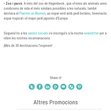
•
Zoo i parcs
. A més del zoo de Hagenbeck , que ofereix als animals unes
condicions de vida el més similars possibles a les naturals, també
destaca el
Planten un Blomen
, un espai verd amb jardí botànic, hivernacle,
espai tropical i el major jardí japonès d’Europa.
Segueixi’ns a les
xarxes socials
i/o inscrigui’s a la nostra
newsletter
per a
rebre les nostres recomanacions.
¡Més de 30 destinacions l’esperen!
Share it!
Altres Promocions