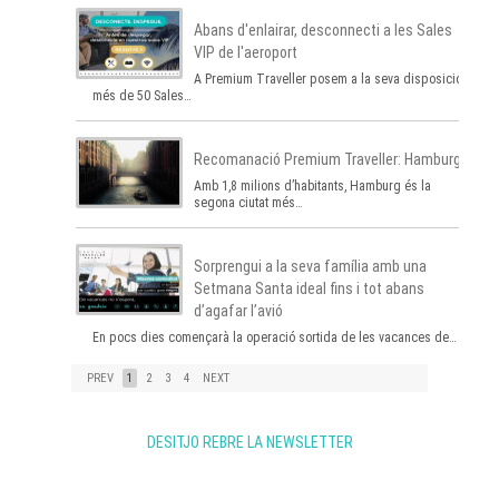
Abans d'enlairar, desconnecti a les Sales
VIP de l'aeroport
A Premium Traveller posem a la seva disposició
més de 50 Sales…
Recomanació Premium Traveller: Hamburg
Amb 1,8 milions d’habitants, Hamburg és la
segona ciutat més…
Sorprengui a la seva família amb una
Setmana Santa ideal fins i tot abans
d’agafar l’avió
En pocs dies començarà la operació sortida de les vacances de…
PREV
1
2
3
4
NEXT
DESITJO REBRE LA NEWSLETTER