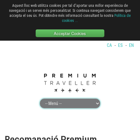
Aquest lloc web utilitza cookies per tal d'aportar una millor experiència de
navegació i un servei més personalitzat. Si continua navegant considerem que
accepta el seu ús. Pot obtindre més informació consultant la nostra
Política de
cookies
...
Acceptar Cookies
CA
-
ES
-
EN
Recomanació Premium