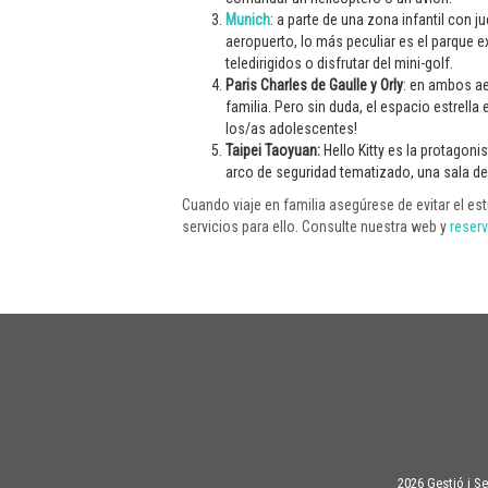
Munich
: a parte de una zona infantil con j
aeropuerto, lo más peculiar es el parque
teledirigidos o disfrutar del mini-golf.
Paris Charles de Gaulle y Orly
: en ambos a
familia. Pero sin duda, el espacio estrella
los/as adolescentes!
Taipei Taoyuan:
Hello Kitty es la protagoni
arco de seguridad tematizado, una sala de 
Cuando viaje en familia asegúrese de evitar el es
servicios para ello. Consulte nuestra web y
reser
2026 Gestió i S