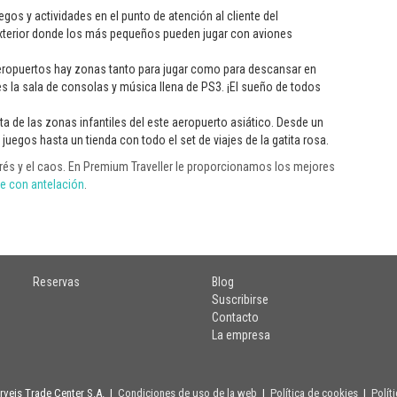
uegos y actividades en el punto de atención al cliente del
 exterior donde los más pequeños pueden jugar con aviones
eropuertos hay zonas tanto para jugar como para descansar en
 es la sala de consolas y música llena de PS3. ¡El sueño de todos
sta de las zonas infantiles del este aeropuerto asiático. Desde un
juegos hasta un tienda con todo el set de viajes de la gatita rosa.
trés y el caos. En Premium Traveller le proporcionamos los mejores
ve con antelación
.
Reservas
Blog
Suscribirse
Contacto
La empresa
erveis Trade Center S.A. |
Condiciones de uso de la web
|
Política de cookies
|
Polít