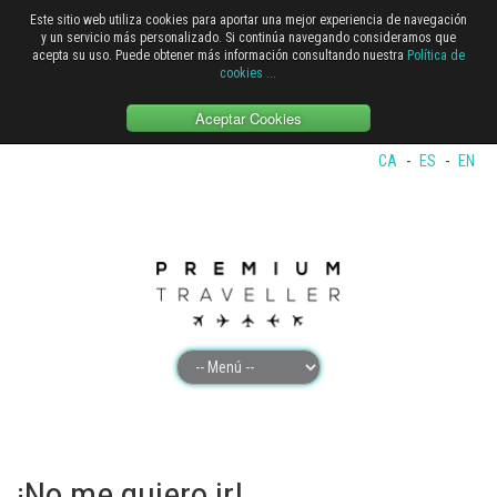
Este sitio web utiliza cookies para aportar una mejor experiencia de navegación
y un servicio más personalizado. Si continúa navegando consideramos que
acepta su uso. Puede obtener más información consultando nuestra
Política de
cookies
...
Aceptar Cookies
CA
-
ES
-
EN
¡No me quiero ir!