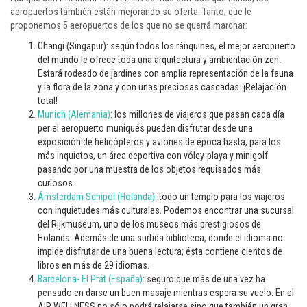
aeropuertos también están mejorando su oferta. Tanto, que le
proponemos 5 aeropuertos de los que no se querrá marchar:
Changi (Singapur): según todos los ránquines, el mejor aeropuerto
del mundo le ofrece toda una arquitectura y ambientación zen.
Estará rodeado de jardines con amplia representación de la fauna
y la flora de la zona y con unas preciosas cascadas. ¡Relajación
total!
Munich (Alemania)
: los millones de viajeros que pasan cada día
per el aeropuerto muniqués pueden disfrutar desde una
exposición de helicópteros y aviones de época hasta, para los
más inquietos, un área deportiva con vóley-playa y minigolf
pasando por una muestra de los objetos requisados más
curiosos.
Ámsterdam Schipol (Holanda)
: todo un templo para los viajeros
con inquietudes más culturales. Podemos encontrar una sucursal
del Rijkmuseum, uno de los museos más prestigiosos de
Holanda. Además de una surtida biblioteca, donde el idioma no
impide disfrutar de una buena lectura; ésta contiene cientos de
libros en más de 29 idiomas.
Barcelona- El Prat (España)
: seguro que más de una vez ha
pensado en darse un buen masaje mientras espera su vuelo. En el
AIR WELLNESS no sólo podrá relajarse sino que también un gran